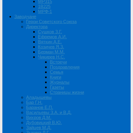
MP315
1B225
МРФ-1
Заводчане
Герои Советского Союза
Директора
Сушков З.Г.
Ефремов А.И.
Вяткин А.Е.
Козичев Я.З.
Берман М.М.
Чикирев Н.С.
Встречи
Поздравления
Семья
Книги
Журналы
Газеты
Страницы жизни
Аладышевы
Бар Г.Н.
Баранов Е.П.
Васильевы З.А. и В.Д.
Вихров Д.М.
Дубовицкий В.Ю.
Зайцев М.Д.
Зыкина Л.Г.