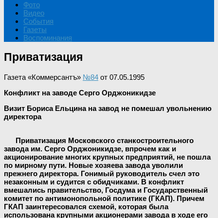
Фото
Видео
События
Газеты
Воспоминания
Приватизация
Газета «Коммерсантъ»
№84
от 07.05.1995
Конфликт на заводе Серго Орджоникидзе
Визит Бориса Ельцина на завод не помешал увольнению
директора
Приватизация Московского станкостроительного
завода им. Серго Орджоникидзе, впрочем как и
акционирование многих крупных предприятий, не пошла
по мирному пути. Новые хозяева завода уволили
прежнего директора. Гонимый руководитель счел это
незаконным и судится с обидчиками. В конфликт
вмешались правительство, Госдума и Государственный
комитет по антимонопольной политике (ГКАП). Причем
ГКАП заинтересовался схемой, которая была
использована крупными акционерами завода в ходе его