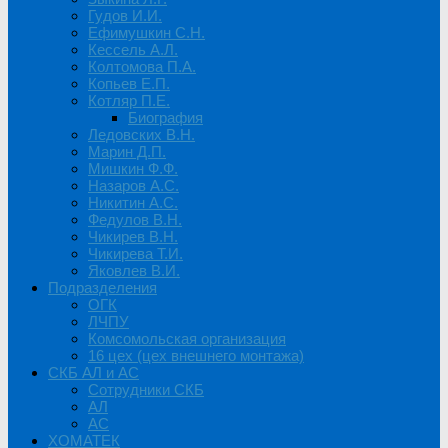
Гудов И.И.
Ефимушкин С.Н.
Кессель А.Л.
Колтомова П.А.
Копьев Е.П.
Котляр П.Е.
Биография
Ледовских В.Н.
Марин Д.П.
Мишкин Ф.Ф.
Назаров А.С.
Никитин А.С.
Федулов В.Н.
Чикирев В.Н.
Чикирева Т.И.
Яковлев В.И.
Подразделения
ОГК
ЛЧПУ
Комсомольская организация
16 цех (цех внешнего монтажа)
СКБ АЛ и АС
Сотрудники СКБ
АЛ
АС
ХОМАТЕК