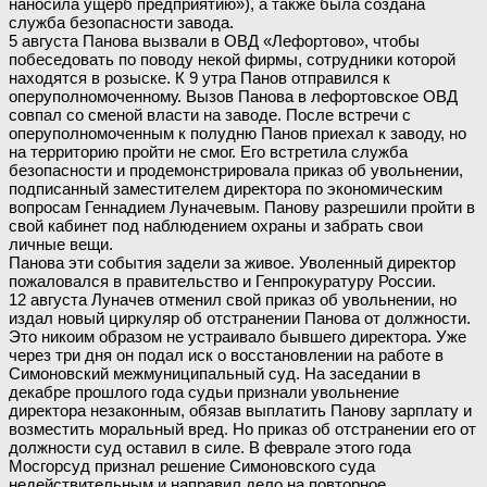
наносила ущерб предприятию»), а также была создана
служба безопасности завода.
5 августа Панова вызвали в ОВД «Лефортово», чтобы
побеседовать по поводу некой фирмы, сотрудники которой
находятся в розыске. К 9 утра Панов отправился к
оперуполномоченному. Вызов Панова в лефортовское ОВД
совпал со сменой власти на заводе. После встречи с
оперуполномоченным к полудню Панов приехал к заводу, но
на территорию пройти не смог. Его встретила служба
безопасности и продемонстрировала приказ об увольнении,
подписанный заместителем директора по экономическим
вопросам Геннадием Луначевым. Панову разрешили пройти в
свой кабинет под наблюдением охраны и забрать свои
личные вещи.
Панова эти события задели за живое. Уволенный директор
пожаловался в правительство и Генпрокуратуру России.
12 августа Луначев отменил свой приказ об увольнении, но
издал новый циркуляр об отстранении Панова от должности.
Это никоим образом не устраивало бывшего директора. Уже
через три дня он подал иск о восстановлении на работе в
Симоновский межмуниципальный суд. На заседании в
декабре прошлого года судьи признали увольнение
директора незаконным, обязав выплатить Панову зарплату и
возместить моральный вред. Но приказ об отстранении его от
должности суд оставил в силе. В феврале этого года
Мосгорсуд признал решение Симоновского суда
недействительным и направил дело на повторное