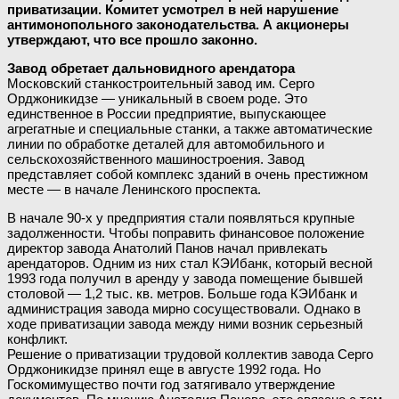
приватизации. Комитет усмотрел в ней нарушение
антимонопольного законодательства. А акционеры
утверждают, что все прошло законно.
Завод обретает дальновидного арендатора
Московский станкостроительный завод им. Серго
Орджоникидзе — уникальный в своем роде. Это
единственное в России предприятие, выпускающее
агрегатные и специальные станки, а также автоматические
линии по обработке деталей для автомобильного и
сельскохозяйственного машиностроения. Завод
представляет собой комплекс зданий в очень престижном
месте — в начале Ленинского проспекта.
В начале 90-х у предприятия стали появляться крупные
задолженности. Чтобы поправить финансовое положение
директор завода Анатолий Панов начал привлекать
арендаторов. Одним из них стал КЭИбанк, который весной
1993 года получил в аренду у завода помещение бывшей
столовой — 1,2 тыс. кв. метров. Больше года КЭИбанк и
администрация завода мирно сосуществовали. Однако в
ходе приватизации завода между ними возник серьезный
конфликт.
Решение о приватизации трудовой коллектив завода Серго
Орджоникидзе принял еще в августе 1992 года. Но
Госкомимущество почти год затягивало утверждение