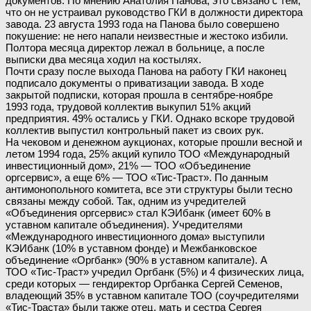
документов. По мнению Анатолия Панова, это связано с тем,
что он не устраивал руководство ГКИ в должности директора
завода. 23 августа 1993 года на Панова было совершено
покушение: не него напали неизвестные и жестоко избили.
Полтора месяца директор лежал в больнице, а после
выписки два месяца ходил на костылях.
Почти сразу после выхода Панова на работу ГКИ наконец
подписало документы о приватизации завода. В ходе
закрытой подписки, которая прошла в сентябре-ноябре
1993 года, трудовой коллектив выкупил 51% акций
предприятия. 49% остались у ГКИ. Однако вскоре трудовой
коллектив выпустил контрольный пакет из своих рук.
На чековом и денежном аукционах, которые прошли весной и
летом 1994 года, 25% акций купило ТОО «Международный
инвестиционный дом», 21% — ТОО «Объединение
оргсервис», а еще 6% — ТОО «Тис-Траст». По данным
антимонопольного комитета, все эти структуры были тесно
связаны между собой. Так, одним из учредителей
«Объединения оргсервис» стал КЭИбанк (имеет 60% в
уставном капитале объединения). Учредителями
«Международного инвестиционного дома» выступили
КЭИбанк (10% в уставном фонде) и Межбанковское
объединение «Оргбанк» (90% в уставном капитале). А
ТОО «Тис-Траст» учредил Оргбанк (5%) и 4 физических лица,
среди которых — гендиректор Оргбанка Сергей Семенов,
владеющий 35% в уставном капитале ТОО (соучредителями
«Тис-Траста» были также отец, мать и сестра Сергея