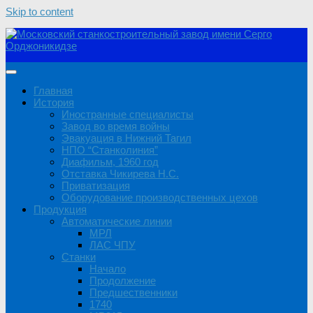
Skip to content
Главная
История
Иностранные специалисты
Завод во время войны
Эвакуация в Нижний Тагил
НПО “Станколиния”
Диафильм, 1960 год
Отставка Чикирева Н.С.
Приватизация
Оборудование производственных цехов
Продукция
Автоматические линии
МРЛ
ЛАС ЧПУ
Станки
Начало
Продолжение
Предшественники
1740