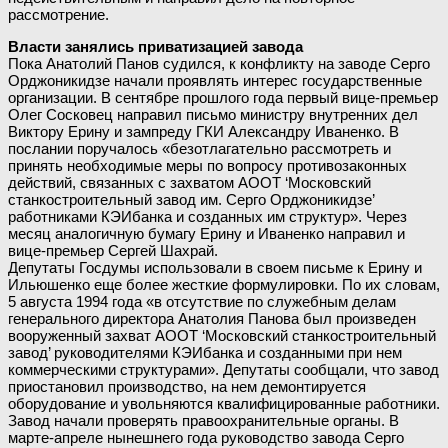
рассмотрение.
Власти занялись приватизацией завода
Пока Анатолий Панов судился, к конфликту на заводе Серго
Орджоникидзе начали проявлять интерес государственные
организации. В сентябре прошлого года первый вице-премьер
Олег Сосковец направил письмо министру внутренних дел
Виктору Ерину и зампреду ГКИ Александру Иваненко. В
послании поручалось «безотлагательно рассмотреть и
принять необходимые меры по вопросу противозаконных
действий, связанных с захватом АООТ ‘Московский
станкостроительный завод им. Серго Орджоникидзе’
работниками КЭИбанка и созданных им структур». Через
месяц аналогичную бумагу Ерину и Иваненко направил и
вице-премьер Сергей Шахрай.
Депутаты Госдумы использовали в своем письме к Ерину и
Ильюшенко еще более жесткие формулировки. По их словам,
5 августа 1994 года «в отсутствие по служебным делам
генерального директора Анатолия Панова был произведен
вооруженный захват АООТ ‘Московский станкостроительный
завод’ руководителями КЭИбанка и созданными при нем
коммерческими структурами». Депутаты сообщали, что завод
приостановил производство, на нем демонтируется
оборудование и увольняются квалифицированные работники.
Завод начали проверять правоохранительные органы. В
марте-апреле нынешнего года руководство завода Серго