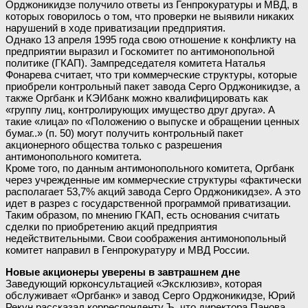
Орджоникидзе получило ответы из Генпрокуратуры и МВД, в
которых говорилось о том, что проверки не выявили никаких
нарушений в ходе приватизации предприятия.
Однако 13 апреля 1995 года свою отношение к конфликту на
предприятии выразил и Госкомитет по антимонопольной
политике (ГКАП). Зампредседателя комитета Наталья
Фонарева считает, что три коммерческие структуры, которые
приобрели контрольный пакет завода Серго Орджоникидзе, а
также Оргбанк и КЭИбанк можно квалифицировать как
«группу лиц, контролирующих имущество друг друга». А
такие «лица» по «Положению о выпуске и обращении ценных
бумаг..» (п. 50) могут получить контрольный пакет
акционерного общества только с разрешения
антимонопольного комитета.
Кроме того, по данным антимонопольного комитета, Оргбанк
через учрежденные им коммерческие структуры «фактически
располагает 53,7% акций завода Серго Орджоникидзе». А это
идет в разрез с государственной программой приватизации.
Таким образом, по мнению ГКАП, есть основания считать
сделки по приобретению акций предприятия
недействительными. Свои соображения антимонопольный
комитет направил в Генпрокуратуру и МВД России.
Новые акционеры уверены в завтрашнем дне
Заведующий юрконсультацией «Эксклюзив», которая
обслуживает «Оргбанк» и завод Серго Орджоникидзе, Юрий
Рекун рассказал корреспонденту Ъ, что директора Панова