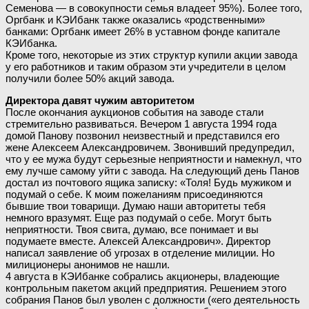
Семенова — в совокупности семья владеет 95%). Более того,
Оргбанк и КЭИбанк также оказались «родственными»
банками: Оргбанк имеет 26% в уставном фонде капитале
КЭИбанка.
Кроме того, некоторые из этих структур купили акции завода
у его работников и таким образом эти учредители в целом
получили более 50% акций завода.
Директора давят чужим авторитетом
После окончания аукционов события на заводе стали
стремительно развиваться. Вечером 1 августа 1994 года
домой Панову позвонил неизвестный и представился его
жене Алексеем Александровичем. Звонивший предупредил,
что у ее мужа будут серьезные неприятности и намекнул, что
ему лучше самому уйти с завода. На следующий день Панов
достал из почтового ящика записку: «Толя! Будь мужиком и
подумай о себе. К моим пожеланиям присоединяются
бывшие твои товарищи. Думаю наши авторитеты тебя
немного вразумят. Еще раз подумай о себе. Могут быть
неприятности. Твоя свита, думаю, все понимает и вы
подумаете вместе. Алексей Александрович». Директор
написал заявление об угрозах в отделение милиции. Но
милиционеры анонимов не нашли.
4 августа в КЭИбанке собрались акционеры, владеющие
контрольным пакетом акций предприятия. Решением этого
собрания Панов был уволен с должности («его деятельность