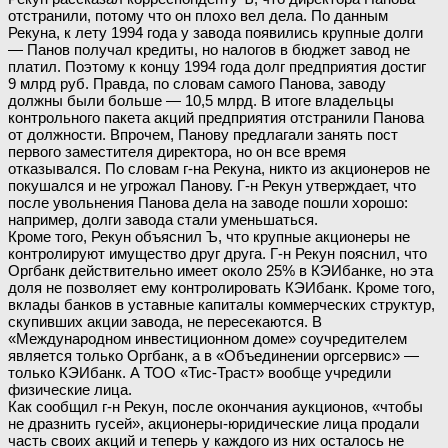
отстранили, потому что он плохо вел дела. По данным
Рекуна, к лету 1994 года у завода появились крупные долги
— Панов получал кредиты, но налогов в бюджет завод не
платил. Поэтому к концу 1994 года долг предприятия достиг
9 млрд руб. Правда, по словам самого Панова, заводу
должны были больше — 10,5 млрд. В итоге владельцы
контрольного пакета акций предприятия отстранили Панова
от должности. Впрочем, Панову предлагали занять пост
первого заместителя директора, но он все время
отказывался. По словам г-на Рекуна, никто из акционеров не
покушался и не угрожал Панову. Г-н Рекун утверждает, что
после увольнения Панова дела на заводе пошли хорошо:
например, долги завода стали уменьшаться.
Кроме того, Рекун объяснил Ъ, что крупные акционеры не
контролируют имущество друг друга. Г-н Рекун пояснил, что
Оргбанк действительно имеет около 25% в КЭИбанке, но эта
доля не позволяет ему контролировать КЭИбанк. Кроме того,
вклады банков в уставные капиталы коммерческих структур,
скупивших акции завода, не пересекаются. В
«Международном инвестиционном доме» соучредителем
является только Оргбанк, а в «Объединении оргсервис» —
только КЭИбанк. А ТОО «Тис-Траст» вообще учредили
физические лица.
Как сообщил г-н Рекун, после окончания аукционов, «чтобы
не дразнить гусей», акционеры-юридические лица продали
часть своих акций и теперь у каждого из них осталось не