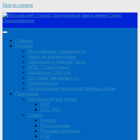
Skip to content
Главная
История
Иностранные специалисты
Завод во время войны
Эвакуация в Нижний Тагил
НПО “Станколиния”
Диафильм, 1960 год
Отставка Чикирева Н.С.
Приватизация
Оборудование производственных цехов
Продукция
Автоматические линии
МРЛ
ЛАС ЧПУ
Станки
Начало
Продолжение
Предшественники
1740