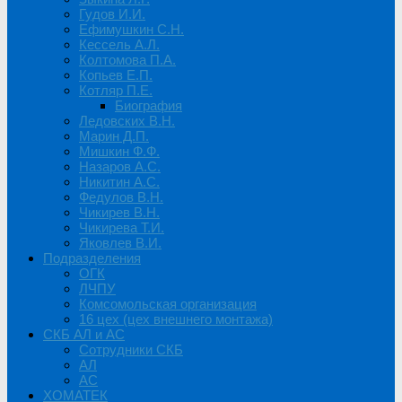
Гудов И.И.
Ефимушкин С.Н.
Кессель А.Л.
Колтомова П.А.
Копьев Е.П.
Котляр П.Е.
Биография
Ледовских В.Н.
Марин Д.П.
Мишкин Ф.Ф.
Назаров А.С.
Никитин А.С.
Федулов В.Н.
Чикирев В.Н.
Чикирева Т.И.
Яковлев В.И.
Подразделения
ОГК
ЛЧПУ
Комсомольская организация
16 цех (цех внешнего монтажа)
СКБ АЛ и АС
Сотрудники СКБ
АЛ
АС
ХОМАТЕК