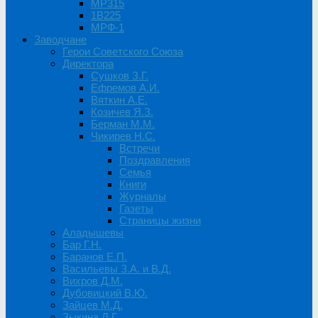
MP315
1B225
МРФ-1
Заводчане
Герои Советского Союза
Директора
Сушков З.Г.
Ефремов А.И.
Вяткин А.Е.
Козичев Я.З.
Берман М.М.
Чикирев Н.С.
Встречи
Поздравления
Семья
Книги
Журналы
Газеты
Страницы жизни
Аладышевы
Бар Г.Н.
Баранов Е.П.
Васильевы З.А. и В.Д.
Вихров Д.М.
Дубовицкий В.Ю.
Зайцев М.Д.
Зыкина Л.Г.