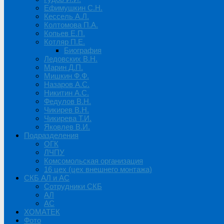
Ефимушкин С.Н.
Кессель А.Л.
Колтомова П.А.
Копьев Е.П.
Котляр П.Е.
Биография
Ледовских В.Н.
Марин Д.П.
Мишкин Ф.Ф.
Назаров А.С.
Никитин А.С.
Федулов В.Н.
Чикирев В.Н.
Чикирева Т.И.
Яковлев В.И.
Подразделения
ОГК
ЛЧПУ
Комсомольская организация
16 цех (цех внешнего монтажа)
СКБ АЛ и АС
Сотрудники СКБ
АЛ
АС
ХОМАТЕК
Фото