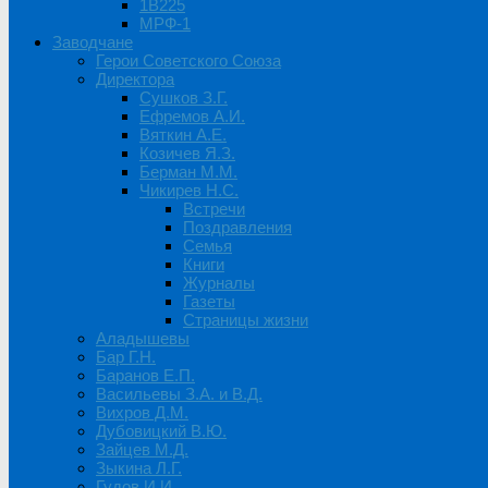
1B225
МРФ-1
Заводчане
Герои Советского Союза
Директора
Сушков З.Г.
Ефремов А.И.
Вяткин А.Е.
Козичев Я.З.
Берман М.М.
Чикирев Н.С.
Встречи
Поздравления
Семья
Книги
Журналы
Газеты
Страницы жизни
Аладышевы
Бар Г.Н.
Баранов Е.П.
Васильевы З.А. и В.Д.
Вихров Д.М.
Дубовицкий В.Ю.
Зайцев М.Д.
Зыкина Л.Г.
Гудов И.И.