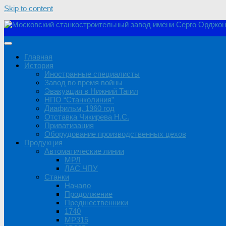
Skip to content
Главная
История
Иностранные специалисты
Завод во время войны
Эвакуация в Нижний Тагил
НПО “Станколиния”
Диафильм, 1960 год
Отставка Чикирева Н.С.
Приватизация
Оборудование производственных цехов
Продукция
Автоматические линии
МРЛ
ЛАС ЧПУ
Станки
Начало
Продолжение
Предшественники
1740
MP315