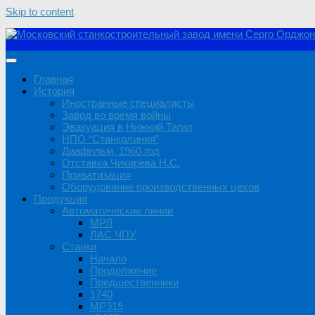
Skip to content
Главная
История
Иностранные специалисты
Завод во время войны
Эвакуация в Нижний Тагил
НПО “Станколиния”
Диафильм, 1960 год
Отставка Чикирева Н.С.
Приватизация
Оборудование производственных цехов
Продукция
Автоматические линии
МРЛ
ЛАС ЧПУ
Станки
Начало
Продолжение
Предшественники
1740
MP315