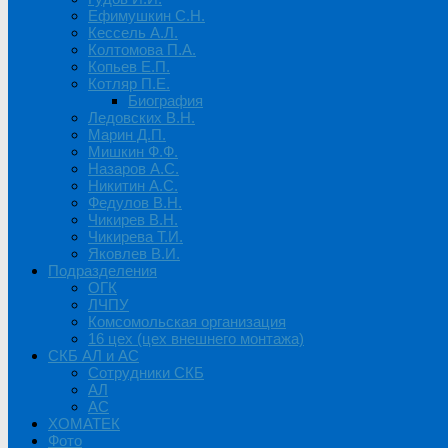
Ефимушкин С.Н.
Кессель А.Л.
Колтомова П.А.
Копьев Е.П.
Котляр П.Е.
Биография
Ледовских В.Н.
Марин Д.П.
Мишкин Ф.Ф.
Назаров А.С.
Никитин А.С.
Федулов В.Н.
Чикирев В.Н.
Чикирева Т.И.
Яковлев В.И.
Подразделения
ОГК
ЛЧПУ
Комсомольская организация
16 цех (цех внешнего монтажа)
СКБ АЛ и АС
Сотрудники СКБ
АЛ
АС
ХОМАТЕК
Фото