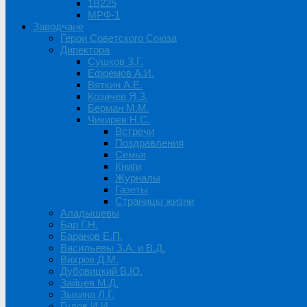
1B225
МРФ-1
Заводчане
Герои Советского Союза
Директора
Сушков З.Г.
Ефремов А.И.
Вяткин А.Е.
Козичев Я.З.
Берман М.М.
Чикирев Н.С.
Встречи
Поздравления
Семья
Книги
Журналы
Газеты
Страницы жизни
Аладышевы
Бар Г.Н.
Баранов Е.П.
Васильевы З.А. и В.Д.
Вихров Д.М.
Дубовицкий В.Ю.
Зайцев М.Д.
Зыкина Л.Г.
Гудов И.И.