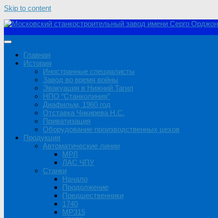
Skip to content
Главная
История
Иностранные специалисты
Завод во время войны
Эвакуация в Нижний Тагил
НПО “Станколиния”
Диафильм, 1960 год
Отставка Чикирева Н.С.
Приватизация
Оборудование производственных цехов
Продукция
Автоматические линии
МРЛ
ЛАС ЧПУ
Станки
Начало
Продолжение
Предшественники
1740
MP315