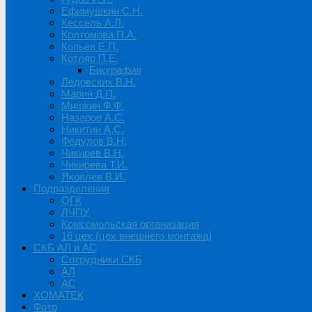
Ефимушкин С.Н.
Кессель А.Л.
Колтомова П.А.
Копьев Е.П.
Котляр П.Е.
Биография
Ледовских В.Н.
Марин Д.П.
Мишкин Ф.Ф.
Назаров А.С.
Никитин А.С.
Федулов В.Н.
Чикирев В.Н.
Чикирева Т.И.
Яковлев В.И.
Подразделения
ОГК
ЛЧПУ
Комсомольская организация
16 цех (цех внешнего монтажа)
СКБ АЛ и АС
Сотрудники СКБ
АЛ
АС
ХОМАТЕК
Фото